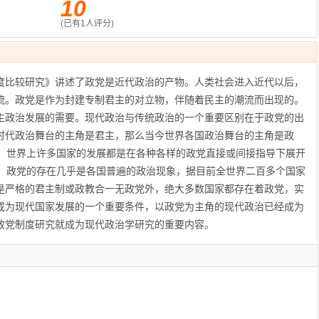
10
(已有
1
人评分)
比较研究》讲述了政党是近代政治的产物。人类社会进入近代以后，
流。政党是作为封建专制君主的对立物，伴随着民主的潮流而出现的。
主政治发展的需要。现代政治与传统政治的一个重要区别在于政党的出
时代政治舞台的主角是君主，那么当今世界各国政治舞台的主角是政
来，世界上许多国家的发展都是在各种各样的政党直接或间接指导下展开
界，政党的存在几乎是各国普遍的政治现象，据目前全世界二百多个国家
是严格的君主制或政教合一无政党外，绝大多数国家都存在着政党，实
成为现代国家发展的一个重要条件，以政党为主角的现代政治已经成为
政党制度研究就成为现代政治学研究的重要内容。