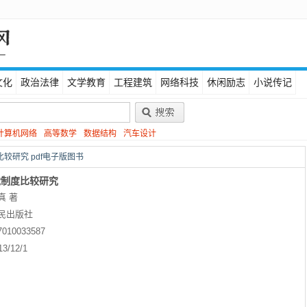
文化
政治法律
文学教育
工程建筑
网络科技
休闲励志
小说传记
计算机网络
高等数学
数据结构
汽车设计
较研究 pdf电子版图书
党制度比较研究
真 著
民出版社
7010033587
13/12/1