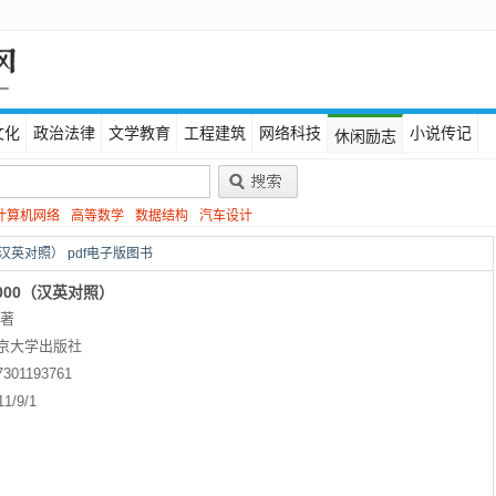
文化
政治法律
文学教育
工程建筑
网络科技
小说传记
休闲励志
计算机网络
高等数学
数据结构
汽车设计
汉英对照） pdf电子版图书
000（汉英对照）
 著
京大学出版社
7301193761
11/9/1