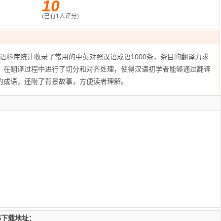
10
(已有
1
人评分)
语料库统计收录了常用的中英对照汉语成语1000条，条目的翻译力求
。在翻译过程中进行了切分和对齐处理，使得汉语初学者能够通过翻译
的成语，还附了背景故事，方便读者理解。
书下载地址：