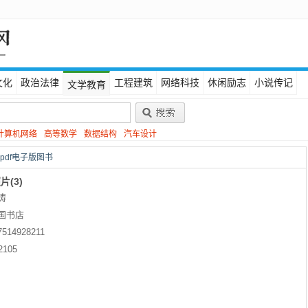
文化
政治法律
工程建筑
网络科技
休闲励志
小说传记
文学教育
计算机网络
高等数学
数据结构
汽车设计
 pdf电子版图书
(3)
涛
国书店
7514928211
2105