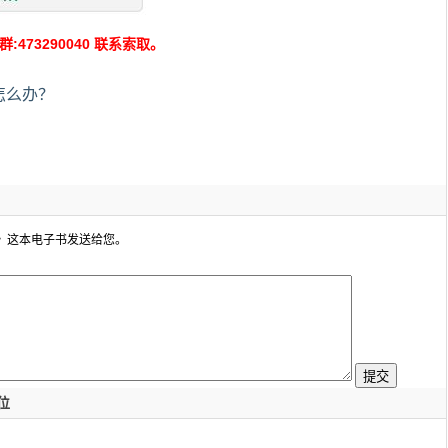
73290040 联系索取。
怎么办？
》这本电子书发送给您。
位