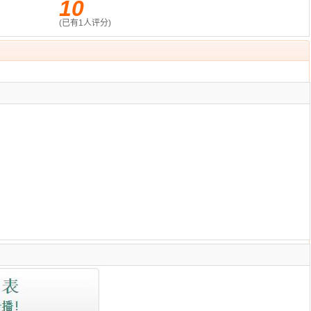
10
(已有
1
人评分)
：