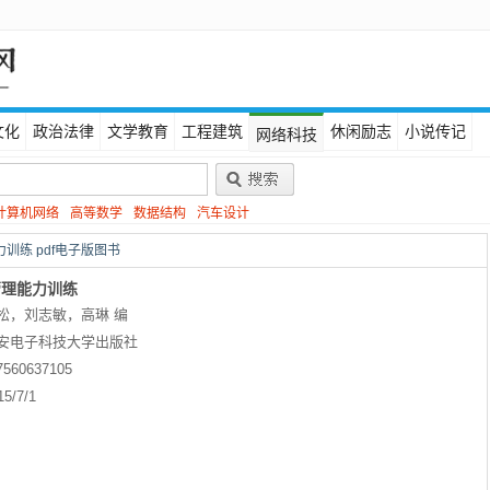
文化
政治法律
文学教育
工程建筑
休闲励志
小说传记
网络科技
计算机网络
高等数学
数据结构
汽车设计
训练 pdf电子版图书
管理能力训练
松，刘志敏，高琳 编
安电子科技大学出版社
7560637105
15/7/1