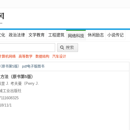
文化
政治法律
文学教育
工程建筑
休闲励志
小说传记
网络科技
计算机网络
高等数学
数据结构
汽车设计
原书第5版） pdf电子版图书
方法（原书第5版）
 J. 考夫曼（Perry J.
械工业出版社
7111608325
18/11/1