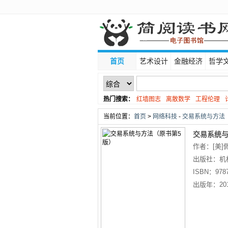
首页
艺术设计
金融经济
哲学
热门搜索：
红墙图志
离散数学
工程伦理
线性代数
当前位置：
首页
>
网络科技
-
交易系统与方法（
交易系统与
作者：[美]佩里
Kaufman）
出版社：
机
ISBN：
978
出版年：
20