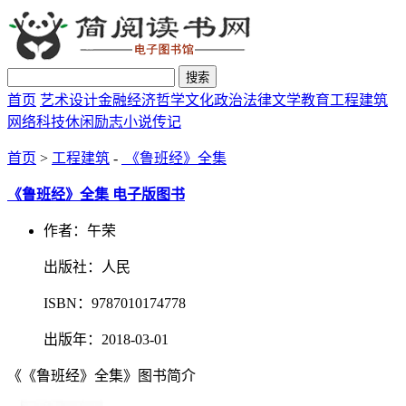
搜索
首页
艺术设计
金融经济
哲学文化
政治法律
文学教育
工程建筑
网络科技
休闲励志
小说传记
首页
>
工程建筑
-
《鲁班经》全集
《鲁班经》全集 电子版图书
作者：午荣
出版社：人民
ISBN：9787010174778
出版年：2018-03-01
《《鲁班经》全集》图书简介