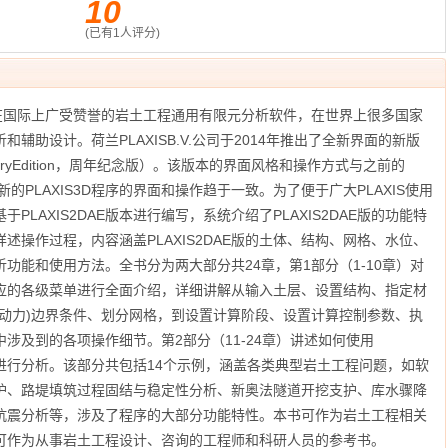
10
(已有
1
人评分)
好并在国际上广受赞誉的岩土工程通用有限元分析软件，在世界上很多国家
辅助设计。荷兰PLAXISB.V.公司于2014年推出了全新界面的新版
ersaryEdition，周年纪念版）。该版本的界面风格和操作方式与之前的
的PLAXIS3D程序的界面和操作趋于一致。为了便于广大PLAXIS使用
LAXIS2DAE版本进行编写，系统介绍了PLAXIS2DAE版的功能特
述操作过程，内容涵盖PLAXIS2DAE版的土体、结构、网格、水位、
功能和使用方法。全书分为两大部分共24章，第1部分（1-10章）对
性及相应的各级菜单进行全面介绍，详细讲解从输入土层、设置结构、指定材
、动力)边界条件、划分网格，到设置计算阶段、设置计算控制参数、执
涉及到的各项操作细节。第2部分（11-24章）讲述如何使用
问题进行分析。该部分共包括14个示例，涵盖各类典型岩土工程问题，如软
护、路堤填筑过程固结与稳定性分析、新奥法隧道开挖支护、库水骤降
抗震分析等，涉及了程序的大部分功能特性。本书可作为岩土工程相关
可作为从事岩土工程设计、咨询的工程师和科研人员的参考书。