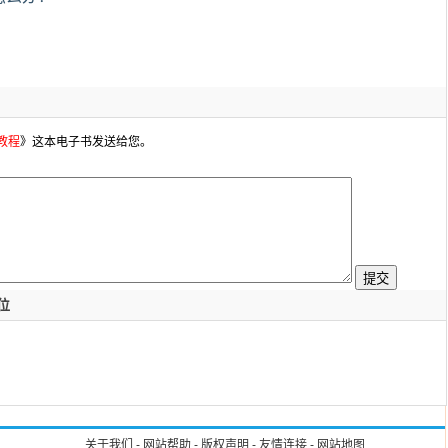
础教程
》这本电子书发送给您。
位
关于我们
-
网站帮助
-
版权声明
-
友情连接
-
网站地图