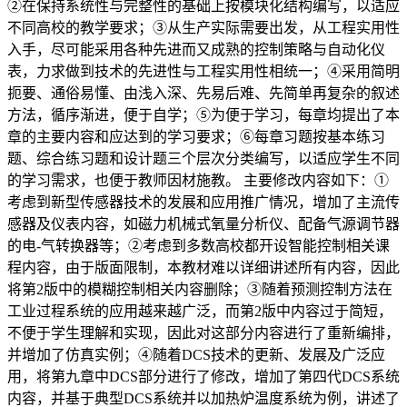
②在保持系统性与完整性的基础上按模块化结构编写，以适应
不同高校的教学要求；③从生产实际需要出发，从工程实用性
入手，尽可能采用各种先进而又成熟的控制策略与自动化仪
表，力求做到技术的先进性与工程实用性相统一；④采用简明
扼要、通俗易懂、由浅入深、先易后难、先简单再复杂的叙述
方法，循序渐进，便于自学；⑤为便于学习，每章均提出了本
章的主要内容和应达到的学习要求；⑥每章习题按基本练习
题、综合练习题和设计题三个层次分类编写，以适应学生不同
的学习需求，也便于教师因材施教。 主要修改内容如下：①
考虑到新型传感器技术的发展和应用推广情况，增加了主流传
感器及仪表内容，如磁力机械式氧量分析仪、配备气源调节器
的电-气转换器等；②考虑到多数高校都开设智能控制相关课
程内容，由于版面限制，本教材难以详细讲述所有内容，因此
将第2版中的模糊控制相关内容删除；③随着预测控制方法在
工业过程系统的应用越来越广泛，而第2版中内容过于简短，
不便于学生理解和实现，因此对这部分内容进行了重新编排，
并增加了仿真实例；④随着DCS技术的更新、发展及广泛应
用，将第九章中DCS部分进行了修改，增加了第四代DCS系统
内容，并基于典型DCS系统并以加热炉温度系统为例，讲述了