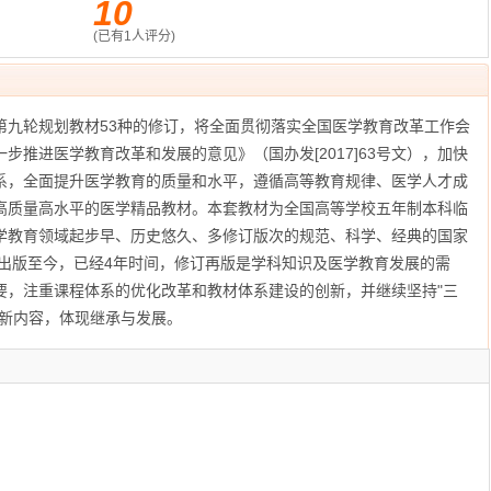
10
(已有
1
人评分)
第九轮规划教材53种的修订，将全面贯彻落实全国医学教育改革工作会
步推进医学教育改革和发展的意见》（国办发[2017]63号文），加快
系，全面提升医学教育的质量和水平，遵循高等教育规律、医学人才成
高质量高水平的医学精品教材。本套教材为全国高等学校五年制本科临
学教育领域起步早、历史悠久、多修订版次的规范、科学、经典的国家
季出版至今，已经4年时间，修订再版是学科知识及医学教育发展的需
要，注重课程体系的优化改革和教材体系建设的创新，并继续坚持"三
更新内容，体现继承与发展。