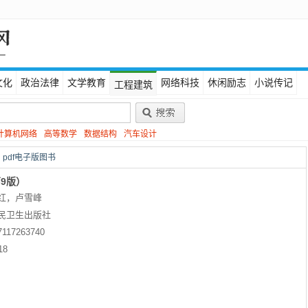
文化
政治法律
文学教育
网络科技
休闲励志
小说传记
工程建筑
计算机网络
高等数学
数据结构
汽车设计
 pdf电子版图书
9版）
红，卢雪峰
民卫生出版社
7117263740
18