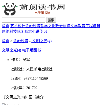
搜索
首页
艺术设计
金融经济
哲学文化
政治法律
文学教育
工程建筑
网络科技
休闲励志
小说传记
首页
>
金融经济
-
文明之光(4)
文明之光(4) 电子版图书
作者：吴军
出版社：人民邮电出版社
ISBN：9787115448569
出版年：201702
《文明之光(4)》图书简介