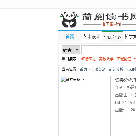
首页
艺术设计
哲学
金融经济
热门搜索：
红墙图志
离散数学
工程伦理
线性代数
当前位置：
首页
>
金融经济
-
证券分析.下 pd
证券分析.
作者：格雷厄姆 
出版社：
中
ISBN：
978
出版年：
20