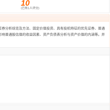
10
(已有
1
人评分)
证券分析综览及方法、固定价值投资、具有投机特征的优先证券、普通
影响普通股估值的收益因素、资产负债表分析与资产价值的内涵等。并