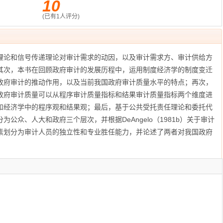
10
(已有
1
人评分)
理论和信号传递理论对审计需求的动因，以及审计需求方、审计供给方
其次，本书在回顾政府审计的发展历程中，运用制度经济学的制度变迁
政府审计的推动作用，以及当前我国政府审计质量水平的特点；再次，
政府审计质量可以从程序审计质量指标和结果审计质量指标两个维度进
和经济学中的程序观和结果观；最后，基于公共受托责任理论和委托代
公众、人大和政府三个层次，并根据DeAngelo（1981b）关于审计
素划分为审计人员的独立性和专业胜任能力，并论述了两者对我国政府