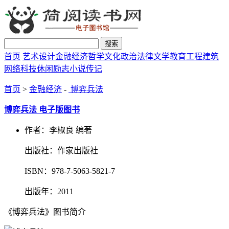
搜索
首页
艺术设计
金融经济
哲学文化
政治法律
文学教育
工程建筑
网络科技
休闲励志
小说传记
首页
>
金融经济
-
博弈兵法
博弈兵法 电子版图书
作者：李椒良 编著
出版社：作家出版社
ISBN：978-7-5063-5821-7
出版年：2011
《博弈兵法》图书简介