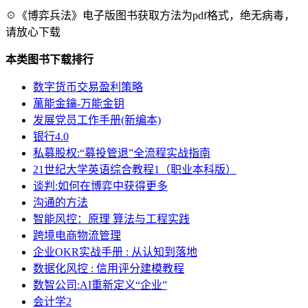
☉《博弈兵法》电子版图书获取方法为pdf格式，绝无病毒，
请放心下载
本类图书下载排行
数字货币交易盈利策略
萬能金鑰-万能金钥
发展党员工作手册(新编本)
银行4.0
私募股权:“募投管退”全流程实战指南
21世纪大学英语综合教程1（职业本科版）
谈判:如何在博弈中获得更多
沟通的方法
智能风控：原理 算法与工程实践
跨境电商物流管理
企业OKR实战手册 : 从认知到落地
数据化风控 : 信用评分建模教程
数智公司:AI重新定义“企业”
会计学2