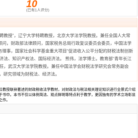
10
(已有
1
人评分)
特聘教授”，辽宁大学特聘教授，北京大学法学院教授。兼任全国人大常
顾问，财政部法律顾问，国家税务总局行政复议委员会委员，中国法学
务理事，国家社会科学基金重大项目“促进收入公平分配的财税法制创新
济法、知识产权法、国际经济法。 熊伟，法学博士。教育部“青年长江
主任，武汉大学法学院教授。兼任中国法学会财税法学研究会常务副会
长。研究领域为财税法、经济法。
位教授联袂著述的财政税收法学教材，对财政法与税法相关理论知识进行全景式介绍
于书中。本书不仅以体例简洁、观点鲜明等特点利于教学，更因独有的学术立场彰显
之作。