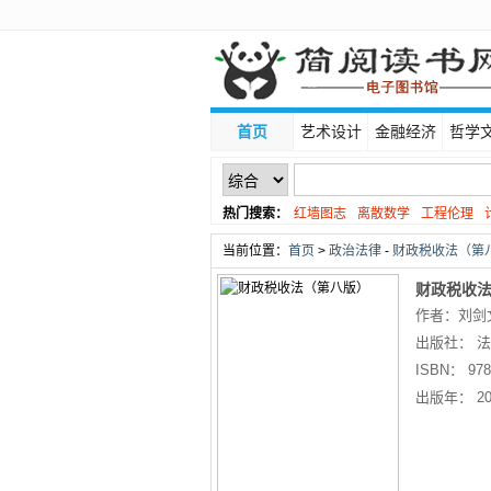
首页
艺术设计
金融经济
哲学
热门搜索：
红墙图志
离散数学
工程伦理
线性代数
当前位置：
首页
>
政治法律
-
财政税收法（第八
财政税收
作者：刘剑文
出版社：
法
ISBN：
978
出版年：
20