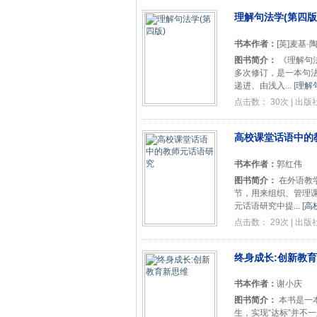
理解句法学(第四版
书本作者：
[英]麦基·
图书简介：
《理解句
多次修订，是一本句
递进、由浅入...
[
理解句
点击数： 30次 | 出
高校课堂话语中的
书本作者：
郭红伟
图书简介：
在外语教
节，用来组织、管理
元话语研究中提...
[
高
点击数： 29次 | 出
终身成长:创新教
书本作者：
谢小庆
图书简介：
本书是一
生，实现“达标”并不