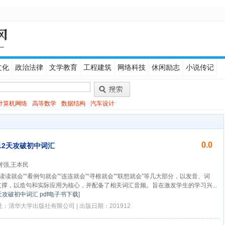
文化
政治法律
文学教育
工程建筑
网络科技
休闲励志
小说传记
计算机网络
高等数学
数据结构
汽车设计
0.0
12天攻破初中词汇
树强,王本民
读读就会”“看例句就会”“连连就会”“寻根就会”“联想就会”等几大部分，以发音、词
撑，以造句和实际应用为核心，并配备了相关词汇音频。旨在激发学生的学习兴...
天攻破初中词汇 pdf电子书下载
]
版社：清华大学出版社有限公司 | 出版日期：201912