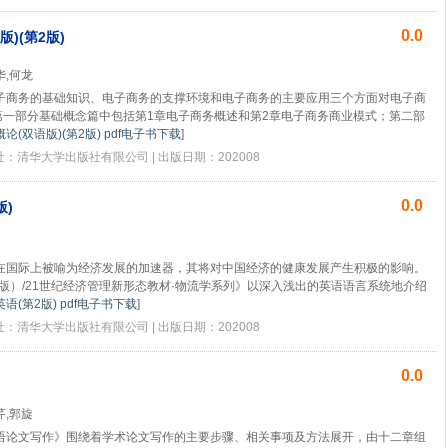
0.0
)(第2版)
华,何龙
子商务的基础知识、电子商务的支撑环境和电子商务的主要应用三个方面对电子商
第一部分基础概念篇中包括第1章电子商务概述和第2章电子商务商业模式；第二部
论(双语版)(第2版) pdf电子书下载
]
版社：清华大学出版社有限公司 | 出版日期：202008
0.0
版)
在国际上被喻为经济发展的加速器，其将对中国经济的健康发展产生积极的影响。
版）/21世纪经济管理新形态教材·物流学系列》以深入浅出的英语语言系统地介绍
语(第2版) pdf电子书下载
]
版社：清华大学出版社有限公司 | 出版日期：202008
0.0
芹,郭旋
语论文写作》围绕着学术论文写作的主要步骤、相关事项及方法展开，由十二章组