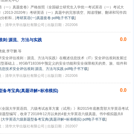
考试研究中心
语（一）真题套卷》严格按照《全国硕士研究生入学统一考试英语（一）考试大
（2013-2020年）考研英语（一）真题中的完形填空、阅读理解、翻译和写作四
析和...
[
考研英语(一)真题套卷 pdf电子书下载
]
版社：清华大学出版社有限公司 | 出版日期：202006
0.0
准则:源流、方法与实践
晓俊,李守鹏 等
术安全评估准则：源流、方法与实践》在概述信息技术（IT）安全评估准则发展过
型基础上，对GB/T18336中预定义的安全功能和安全保障相关的类、族、组件和
信息技术安全评估准则:源流、方法与实践 pdf电子书下载
]
版社：清华大学出版社有限公司 | 出版日期：202006
0.0
备考宝典(真题详解+标准模拟)
《全国大学英语四、六级考试改革方案（试用）》和2015年底教育部大学英语考试
年新题型编写，收录了2018年12月以来的4套大学英语六级真题。书中模拟题共8
[
大学英语六级新题型备考宝典(真题详解+标准模拟) pdf电子书下载
]
版社：清华大学出版社有限公司 | 出版日期：202007