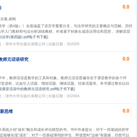
0.0
)
陶乐曼,崔刚
法学（第4版）》全面涵盖了语言学重要分支，句法学研究的主要概念与范畴。历经
法学入门教材和句法分析训练教材。作者基于转换生成语法理论和思想， 讲解层层
法学(第四版) pdf电子书下载
]
版社：清华大学出版社有限公司 | 出版日期：202005
0.0
教师元话语研究
学中，教师话语是教学的工具和对象。教师元话语普遍存在于课堂教学的各个环
课堂进程，比如引入话题、增加话题、继续话题、结束话题等。本书通过整合以往
校课堂话语中的教师元话语研究 pdf电子书下载
]
版社：清华大学出版社有限公司 | 出版日期：202004
0.0
育新思维
本系统介绍“成长”概念和成长评估模型的书。书中作者提出：对于一些基础好的学
一定能够实现“成长”；对于一些基础薄弱的学生，即使暂时“达标”有困难，仍然可以