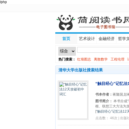
/php
首页
艺术设计
金融经济
哲学
热门搜索：
红墙图志
离散数学
工程伦理
线性代数
清华大学出版社搜索结果
“触目经心”记忆法
书本作者：
蒋隆国,彭
图书简介：
本书分成“
根、联想三大方法为支
[
“触目经心”记忆法12
点击数： 46次 | 出