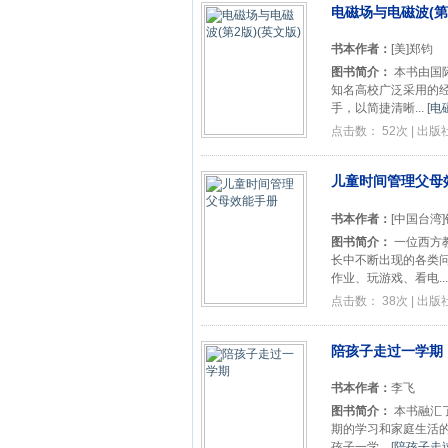
电磁场与电磁波(第2
书本作者：
[美]郑钧
图书简介：
本书由国际
知名高校广泛采用的
手，以简捷清晰...
[
电
点击数： 52次 | 出
儿童时间管理父母
书本作者：
[中国台湾
图书简介：
一位西方
长中不断出现的各类
作业、玩游戏、看电...
点击数： 38次 | 出
陪孩子走过一学期
书本作者：
李飞
图书简介：
本书融汇
期的学习和家庭生活的
孩子一学...
[
陪孩子走过