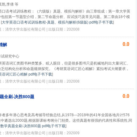
其凯,李倩 等
语口语考试训练教程：（六级版）真题、模拟与解析》由三章组成：第一章大学英
中包括第一节题型介绍，第二节命题分析、应试技巧及常见问题。第二章由18个模
[
大学英语口语考试训练教程-真题、模拟与解析(6级版) pdf电子书下载
]
版社：清华大学出版社有限公司 | 出版日期：202008
0.0
精解
考试研究中心
研英语词汇类图书种类繁多、眩人眼目，但是很多图书只是机械地列出大量词汇、
缺乏结构化分析和命题规律探究。《考研英语词汇匠心精解》紧扣考试大纲要求，
英语词汇匠心精解 pdf电子书下载
]
版社：清华大学出版社有限公司 | 出版日期：202008
0.0
题全刷-决胜800题
者多年潜心思考及高考辅导经验总结,从1978—2018年的41年全国各地共计576
真题中遴选出2000题,根据新课标考纲分门别类。这些真题有很强的代表性和系统性,同
考数学真题全刷-决胜800题 pdf电子书下载
]
版社：清华大学出版社有限公司 | 出版日期：202009