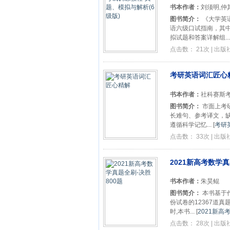
书本作者：
刘须明,仲
图书简介：
《大学英
语六级口试指南，其
拟试题和答案详解组...
点击数： 21次 | 出
考研英语词汇匠心
书本作者：
社科赛斯
图书简介：
市面上考
长难句、参考译文，
遵循科学记忆...
[
考研
点击数： 33次 | 出
2021新高考数学真
书本作者：
朱昊鲲
图书简介：
本书基于作
份试卷的12367道
时,本书...
[
2021新高
点击数： 28次 | 出