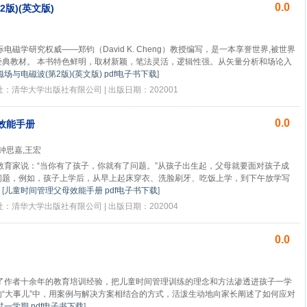
0.0
版)(英文版)
电磁学研究权威——郑钧（David K. Cheng）教授编写，是一本享誉世界,被世界
经典教材。 本书特色鲜明，取材新颖，笔法灵活，逻辑性强。从矢量分析和场论入
磁场与电磁波(第2版)(英文版) pdf电子书下载
]
版社：清华大学出版社有限公司 | 出版日期：202001
0.0
效能手册
]钟思嘉,王宏
教育家说：“当你有了孩子，你就有了问题。”从孩子出生起，父母就要面对孩子成
问题，例如，孩子上学后，从早上起床穿衣、洗脸刷牙、吃饭上学，到下午放学写
[
儿童时间管理父母效能手册 pdf电子书下载
]
版社：清华大学出版社有限公司 | 出版日期：202004
0.0
了作者十余年的教育培训经验，把儿童时间管理训练的理念和方法渗透进孩子一学
“大事儿”中，用案例与解决方案相结合的方式，活泼生动地向家长阐述了如何应对
一学期 pdf电子书下载
]