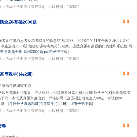
版社：清华大学出版社有限公司 | 出版日期：202004
0.0
题全刷-基础2000题
者多年潜心思考及高考辅导经验总结,从1978—2018年的41年全国各地共计576
真题中遴选出2000题,根据新课标考纲分门别类。这些真题有很强的代表性和系统性,同
考数学真题全刷-基础2000题 pdf电子书下载
]
版社：清华大学出版社有限公司 | 出版日期：201905
0.0
高等数学)(共2册)
科赛斯考试研究中心
研数学题集种类繁多、眩人眼目，但是很多只是机械地列出数学三的相关真题或者
鉴于此，本书从真题角度出发，严格按照《全国硕士研究生入学统一考试数学
...
[
考研数学真题精讲(高等数学)(共2册) pdf电子书下载
]
版社：清华大学出版社有限公司 | 出版日期：202005
0.0
套卷