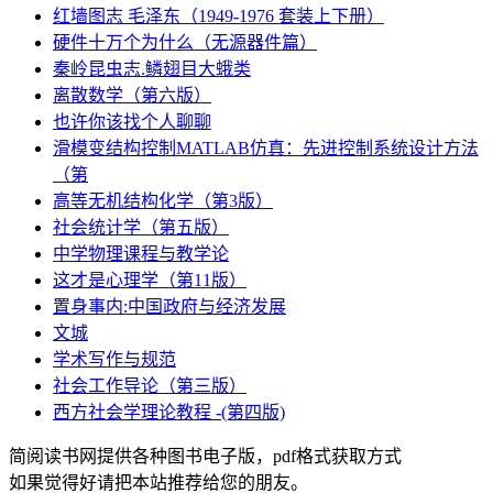
红墙图志 毛泽东（1949-1976 套装上下册）
硬件十万个为什么（无源器件篇）
秦岭昆虫志.鳞翅目大蛾类
离散数学（第六版）
也许你该找个人聊聊
滑模变结构控制MATLAB仿真：先进控制系统设计方法
（第
高等无机结构化学（第3版）
社会统计学（第五版）
中学物理课程与教学论
这才是心理学（第11版）
置身事内:中国政府与经济发展
文城
学术写作与规范
社会工作导论（第三版）
西方社会学理论教程 -(第四版)
简阅读书网提供各种图书电子版，pdf格式获取方式
如果觉得好请把本站推荐给您的朋友。