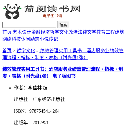
搜索
首页
艺术设计
金融经济
哲学文化
政治法律
文学教育
工程建筑
网络科技
休闲励志
小说传记
首页
>
哲学文化
-
绩效管理实用工具书：酒店服务业绩效管
理流程・指标・制度・表格（附光盘1张）
绩效管理实用工具书：酒店服务业绩效管理流程・指标・制
度・表格（附光盘1张） 电子版图书
作者：李佳林 编
出版社：广东经济出版社
ISBN：9787545414264
出版年：2012/9/1