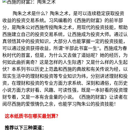
陶朱之术是什么？陶朱之术，是可以连续稳定获取投资
收益的投资交易系统。习风编着的《西施的财富》的前半部
分，是陶朱公对西施传授陶朱之术，用现代的投资技能，帮助
西施建立自己的投资交易系统，让西施成为投资大师。通过认
真领悟其中的投资知识，大部分人也能掌握一定的投资技能，
可以通过投资获得收益，所谓“半部此书富一生”。西施成为春
秋时代的首富，但是，为什么又去做了道姑呢？她的经历，为
何如此曲折离奇？这是怎样的人生际遇？又是什么样的人生起
伏？本系列书以历史上范蠡和西施的典故和有关传说为经，以
现实生活中的理财和投资等专业知识为纬，分别讲述理财和投
资，在理财和投资的专业方面力求系统、深刻和通俗，在历史
小说方面力求好看、风趣、可读性强，既是一本好看的投资理
财专着，又是一本有含金量的小说。《西施的财富》让读者在
阅尽西施的爱恨情仇之余，也能学习陶朱公的投资技能！
这本纸质书在哪买最划算？
推荐以下三种渠道：