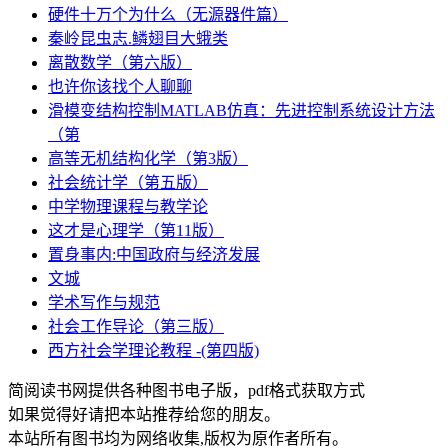
硬件十万个为什么（无源器件篇）
秦岭昆虫志.鳞翅目大蛾类
离散数学（第六版）
也许你该找个人聊聊
滑模变结构控制MATLAB仿真：先进控制系统设计方法
（第
高等无机结构化学（第3版）
社会统计学（第五版）
中学物理课程与教学论
这才是心理学（第11版）
置身事内:中国政府与经济发展
文城
学术写作与规范
社会工作导论（第三版）
西方社会学理论教程 -(第四版)
简阅读书网提供各种图书电子版，pdf格式获取方式
如果觉得好请把本站推荐给您的朋友。
本站所有图书均为网络收集,版权为原作者所有。