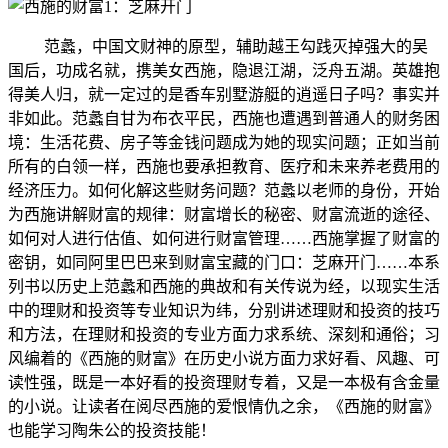
范蠡，中国文财神的原型，辅助越王勾践灭掉强大的吴
国后，功成名就，携美女西施，隐退江湖，泛舟五湖。英雄抱
得美人归，就一定过的是香车别墅游艇的逍遥日子吗？事实并
非如此。范蠡自甘为布衣平民，西施也遭遇到普通人的财务困
境：生活花费、房子等金钱问题成为她的现实问题；正如当前
所有的白领一样，西施也要承担教育、医疗和未来养老费用的
经济压力。如何化解这些财务问题？范蠡以老师的身份，开始
为西施讲解财富的规律：财富增长的秘密、财富流逝的途径、
如何对人进行估值、如何进行财富管理……西施掌握了财富的
密钥，如同阿里巴巴来到财富宝藏的门口：芝麻开门……本系
列书以历史上范蠡和西施的典故和有关传说为经，以现实生活
中的理财和投资等专业知识为纬，分别讲述理财和投资的技巧
和方法，在理财和投资的专业方面力求系统、深刻和通俗；习
风编着的《西施的财富》在历史小说方面力求好看、风趣、可
读性强，既是一本好看的投资理财专着，又是一本极有含金量
的小说。让读者在阅尽西施的爱恨情仇之余，《西施的财富》
也能学习陶朱公的投资技能！