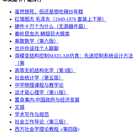
虽然想死，但还是想吃辣炒年糕
红墙图志 毛泽东（1949-1976 套装上下册）
硬件十万个为什么（无源器件篇）
秦岭昆虫志.鳞翅目大蛾类
离散数学（第六版）
也许你该找个人聊聊
滑模变结构控制MATLAB仿真：先进控制系统设计方法
（第
高等无机结构化学（第3版）
社会统计学（第五版）
中学物理课程与教学论
这才是心理学（第11版）
置身事内:中国政府与经济发展
文城
学术写作与规范
社会工作导论（第三版）
西方社会学理论教程 -(第四版)