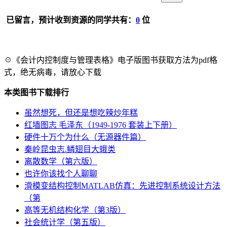
已留言，预计收到资源的同学共有：
0
位
☉《会计内控制度与管理表格》电子版图书获取方法为pdf格
式，绝无病毒，请放心下载
本类图书下载排行
虽然想死，但还是想吃辣炒年糕
红墙图志 毛泽东（1949-1976 套装上下册）
硬件十万个为什么（无源器件篇）
秦岭昆虫志.鳞翅目大蛾类
离散数学（第六版）
也许你该找个人聊聊
滑模变结构控制MATLAB仿真：先进控制系统设计方法
（第
高等无机结构化学（第3版）
社会统计学（第五版）