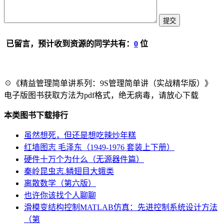
已留言，预计收到资源的同学共有：
0
位
☉《精益管理简单讲系列：9S管理简单讲（实战精华版）》
电子版图书获取方法为pdf格式，绝无病毒，请放心下载
本类图书下载排行
虽然想死，但还是想吃辣炒年糕
红墙图志 毛泽东（1949-1976 套装上下册）
硬件十万个为什么（无源器件篇）
秦岭昆虫志.鳞翅目大蛾类
离散数学（第六版）
也许你该找个人聊聊
滑模变结构控制MATLAB仿真：先进控制系统设计方法
（第