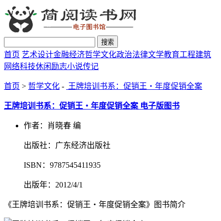
搜索
首页
艺术设计
金融经济
哲学文化
政治法律
文学教育
工程建筑
网络科技
休闲励志
小说传记
首页
>
哲学文化
-
王牌培训书系：促销王・年度促销全案
王牌培训书系：促销王・年度促销全案 电子版图书
作者：肖晓春 编
出版社：广东经济出版社
ISBN：9787545411935
出版年：2012/4/1
《王牌培训书系：促销王・年度促销全案》图书简介