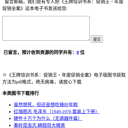
留言邮箱，我们会有专人把《王牌培训书系：促销王・年度
促销全案》这本电子书发送给您:
已留言，预计收到资源的同学共有：
0
位
☉《王牌培训书系：促销王・年度促销全案》电子版图书获取
方法为pdf格式，绝无病毒，请放心下载
本类图书下载排行
虽然想死，但还是想吃辣炒年糕
红墙图志 毛泽东（1949-1976 套装上下册）
硬件十万个为什么（无源器件篇）
秦岭昆虫志.鳞翅目大蛾类