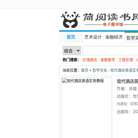
首页
艺术设计
金融经济
哲学
热门搜索：
红墙图志
离散数学
工程伦理
线性代数
当前位置：
首页
>
哲学文化
-
现代酒店英语实务
现代酒店
作者：肖璇
出版社：
世
ISBN：
978
出版年：
20