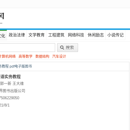
政治法律
文学教育
工程建筑
网络科技
休闲励志
小说传记
文化
计算机网络
高等数学
数据结构
汽车设计
教程 pdf电子版图书
英语实务教程
 郭一新 王大维
界图书出版公司
7506229050
21/8/1