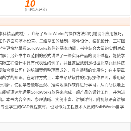
10
(已有
1
人评分)
教程（本科精品教材），介绍了SolidWorks的操作方法和机械设计应用技巧，
软件的工作界面与基本设置、二维草图的绘制、零件设计、装配设计、工程图
更快地掌握SolidWorks软件的基本功能，书中结合大量的实例对软
讲解；另外书中以范例的形式讲述了一些实际产品的设计过程，能使学
实际工程设计中具有代表性的例子，并且这些范例是根据北京兆迪科技
资和合资公司）的培训案例整理而成的，具有很强的实用性；在主要章
固所学的知识。在写作方式上，本书紧贴软件的实际操作界面，采用软
行讲解，使初学者能够直观、准确地操作软件进行学习，从而尽快地上
够迅速地运用SolidWorks软件来完成一般产品的设计工作，并为进
础。本书内容全面、条理清晰、实例丰富、讲解详细，附视频语音讲解
业学生的CAD课程教材，也可作为工程技术人员的SolidWorks自学