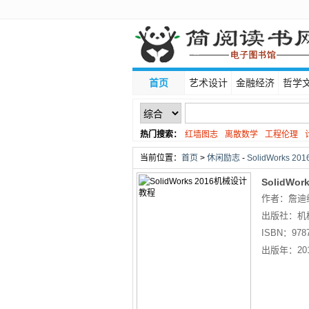
首页
艺术设计
金融经济
哲学
热门搜索：
红墙图志
离散数学
工程伦理
线性代数
当前位置：
首页
>
休闲励志
-
SolidWorks 
SolidWo
作者：詹迪
出版社：
机
ISBN：
978
出版年：
20