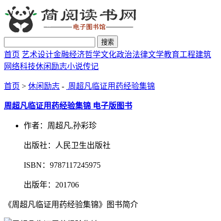
搜索
首页
艺术设计
金融经济
哲学文化
政治法律
文学教育
工程建筑
网络科技
休闲励志
小说传记
首页
>
休闲励志
-
周超凡临证用药经验集锦
周超凡临证用药经验集锦 电子版图书
作者：周超凡,孙彩珍
出版社：人民卫生出版社
ISBN：9787117245975
出版年：201706
《周超凡临证用药经验集锦》图书简介