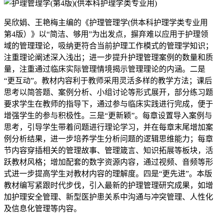
吴欣娟、王艳梅主编的《护理管理学(供本科护理学类专业用
第4版）》以“简洁、够用”为出发点，摒弃难以应用于护理领
域的管理理论，吸纳更符合当前护理工作模式的管理学知识；
注重理论阐述深入浅出；进一步提升护理管理案例的数量和质
量，注重通过临床实际管理情境揭示管理理论的内涵。二是
“更互动”。教材内容利于教师采用灵活多样的教学方法；课后
思考以简答题、案例分析、小组讨论等形式展开，部分练习题
要求学生在教师的指导下，通过参与临床实践进行完成，便于
增强学生的参与积极性。三是“更新颖”。每章设置导入案例与
思考，引导学生带着问题进行理论学习，并在每章末尾增加案
例分析结果，进一步培养学生分析问题的逻辑思维能力；每章
节内容穿插相关的管理故事、管理箴言、知识拓展等板块，活
跃教材风格；增加配套的数字资源内容，通过视频、音频等形
式进一步提高学生对教材内容的理解度。四是“更先进”。本版
教材编写紧跟时代步伐，引入最新的护理管理研究成果，如增
加护理安全管理、新型医护患关系中沟通与冲突管理、人性化
及信息化管理等内容。