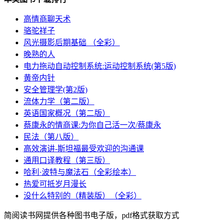
高情商聊天术
骆驼祥子
风光摄影后期基础 （全彩）
晚熟的人
电力拖动自动控制系统:运动控制系统(第5版)
黄帝内针
安全管理学(第2版)
流体力学（第二版）
英语国家概况（第二版）
蔡康永的情商课:为你自己活一次/蔡康永
民法（第八版）
高效演讲-斯坦福最受欢迎的沟通课
通用口译教程（第三版）
哈利·波特与魔法石（全彩绘本）
热爱可抵岁月漫长
没什么特别的（精装版）（全彩）
简阅读书网提供各种图书电子版，pdf格式获取方式