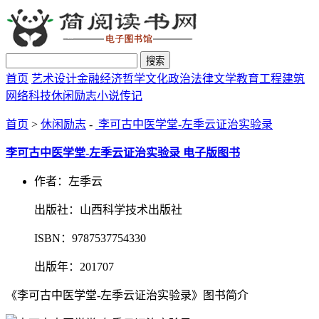
搜索
首页
艺术设计
金融经济
哲学文化
政治法律
文学教育
工程建筑
网络科技
休闲励志
小说传记
首页
>
休闲励志
-
李可古中医学堂-左季云证治实验录
李可古中医学堂-左季云证治实验录 电子版图书
作者：左季云
出版社：山西科学技术出版社
ISBN：9787537754330
出版年：201707
《李可古中医学堂-左季云证治实验录》图书简介