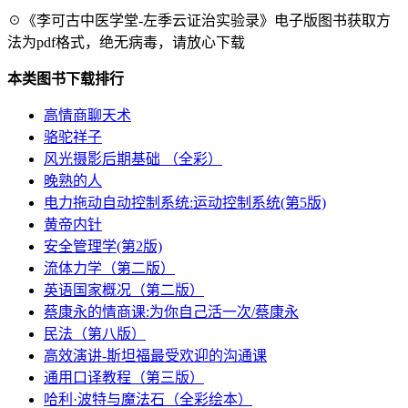
☉《李可古中医学堂-左季云证治实验录》电子版图书获取方
法为pdf格式，绝无病毒，请放心下载
本类图书下载排行
高情商聊天术
骆驼祥子
风光摄影后期基础 （全彩）
晚熟的人
电力拖动自动控制系统:运动控制系统(第5版)
黄帝内针
安全管理学(第2版)
流体力学（第二版）
英语国家概况（第二版）
蔡康永的情商课:为你自己活一次/蔡康永
民法（第八版）
高效演讲-斯坦福最受欢迎的沟通课
通用口译教程（第三版）
哈利·波特与魔法石（全彩绘本）