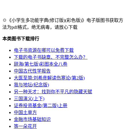
☉《小学生多功能字典(修订版)(彩色版)》电子版图书获取方
法为pdf格式，绝无病毒，请放心下载
本类图书下载排行
电子书资源在哪可以免费下载
下载的电子书缺章、不完整怎么办？
辞海(第七版)彩图本全八卷
中国古代性学报告
大医至简:刘希彦解读伤寒论(第2版)
我与地坛(纪念版)
另一种天才：找到你不平凡的隐藏天赋
三国演义(上下)
证券投资基金(第二版)上册
中国土单方
金融市场基础知识
等一朵花开