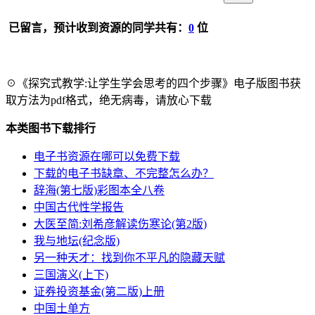
已留言，预计收到资源的同学共有：
0
位
☉《探究式教学:让学生学会思考的四个步骤》电子版图书获
取方法为pdf格式，绝无病毒，请放心下载
本类图书下载排行
电子书资源在哪可以免费下载
下载的电子书缺章、不完整怎么办？
辞海(第七版)彩图本全八卷
中国古代性学报告
大医至简:刘希彦解读伤寒论(第2版)
我与地坛(纪念版)
另一种天才：找到你不平凡的隐藏天赋
三国演义(上下)
证券投资基金(第二版)上册
中国土单方