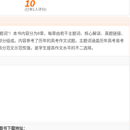
10
(已有
1
人评分)
题词”！本书内容分为8章，每章由若干主题词、核心解读、真题链接、
部分组成。内容参考了历年的高考作文试题。主题词涵盖历年高考易考
高分范文示范性强，是学生提高作文水平的不二选择。
版图书下载地址：