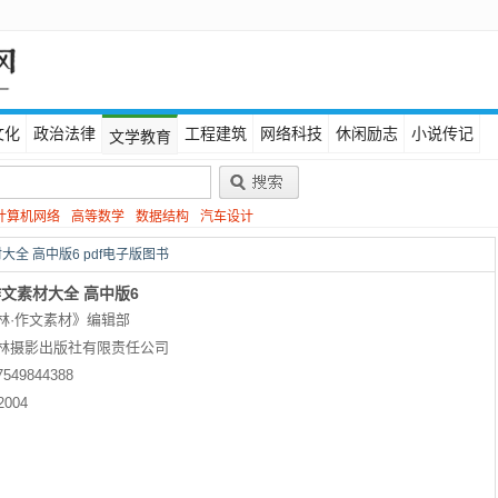
文化
政治法律
工程建筑
网络科技
休闲励志
小说传记
文学教育
计算机网络
高等数学
数据结构
汽车设计
大全 高中版6 pdf电子版图书
作文素材大全 高中版6
林·作文素材》编辑部
林摄影出版社有限责任公司
7549844388
2004