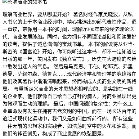
理解商业世界，要从哪里开始？ 著名财经作家吴晓波，从私
人书房的上千本商业经典中，精心挑选出50部代表性作品，逐
一重读，带你用一本书的时间，理解近300年来的经济理论迭
代、商业发展脉络。同时，也为拥有不同理论基础和阅读爱好
的读者，提供了诚意满满的宝藏书单。 本书的解读将从亚当·
斯密的《国富论》开始，你可能听过这本书，却不一定知道它
出版的那一年，美国发布《独立宣言》，历史在大跨度的勾连
中散发出迷人的气息。 然后是马克思、韦伯、哈耶克、弗里
德曼、萨缪尔森、德鲁克……现代经济学和管理学的脉络将在
他们及其著作中渐渐清晰起来，终而构成人类商业文明的新格
局。 与重新定义商业的天才思想者相呼应的，是实践在一线
的企业家。他们就像自己给自己打针的病人，对商业呈现出更
为微观而生动的理解。 最后，中国问题的复杂性：为什么工
业革命没有发生在拥有古老文明的中国，而在一场长达百年的
追赶式现代化运动中，我们又是如何曲折前行的。 所有这些
一往无前的思想家和实践者，如浩荡时空中的火花和油盐。而
他们的锋芒创见，构成了商业发展的恢弘图景。