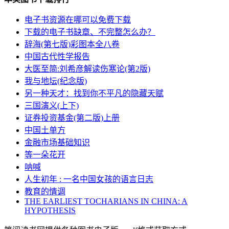
电子书资源在哪可以免费下载
下载的电子书缺章、不完整怎么办？
辞海(第七版)彩图本全八卷
中国古代性学报告
大医至简:刘希彦解读伤寒论(第2版)
我与地坛(纪念版)
另一种天才：找到你不平凡的隐藏天赋
三国演义(上下)
证券投资基金(第二版)上册
中国土单方
金融市场基础知识
等一朵花开
呐喊
人生初年 : 一名中国女孩的语言日志
教育的情调
THE EARLIEST TOCHARIANS IN CHINA: A
HYPOTHESIS