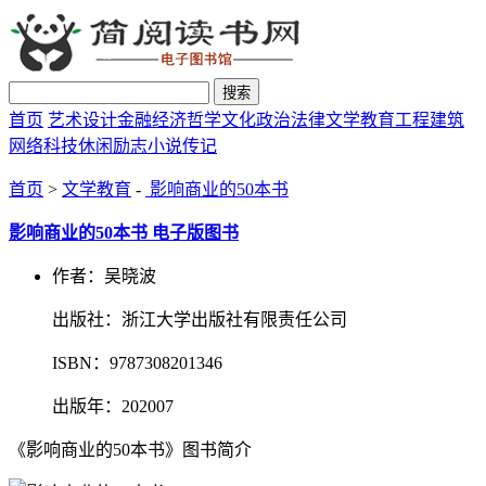
搜索
首页
艺术设计
金融经济
哲学文化
政治法律
文学教育
工程建筑
网络科技
休闲励志
小说传记
首页
>
文学教育
-
影响商业的50本书
影响商业的50本书 电子版图书
作者：吴晓波
出版社：浙江大学出版社有限责任公司
ISBN：9787308201346
出版年：202007
《影响商业的50本书》图书简介