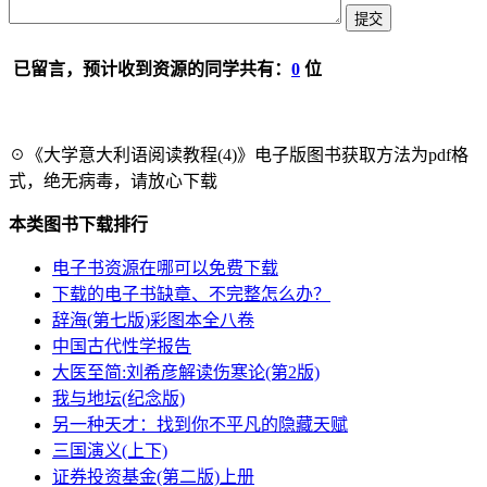
已留言，预计收到资源的同学共有：
0
位
☉《大学意大利语阅读教程(4)》电子版图书获取方法为pdf格
式，绝无病毒，请放心下载
本类图书下载排行
电子书资源在哪可以免费下载
下载的电子书缺章、不完整怎么办？
辞海(第七版)彩图本全八卷
中国古代性学报告
大医至简:刘希彦解读伤寒论(第2版)
我与地坛(纪念版)
另一种天才：找到你不平凡的隐藏天赋
三国演义(上下)
证券投资基金(第二版)上册