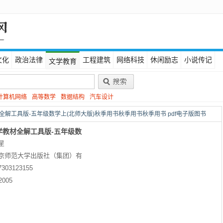
文化
政治法律
工程建筑
网络科技
休闲励志
小说传记
文学教育
计算机网络
高等数学
数据结构
汽车设计
材全解工具版-五年级数学上(北师大版)秋季用书秋季用书秋季用书 pdf电子版图书
小学教材全解工具版-五年级数
星
大版)秋季用书秋季用书秋季
京师范大学出版社（集团）有
7303123155
2005