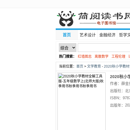
首页
艺术设计
金融经济
哲学
热门搜索：
红墙图志
离散数学
工程伦理
线性代数
当前位置：
首页
>
文学教育
-
2020秋小学教
2020秋
作者：薛金
学上(北师
出版社：
北
用书
限公司
ISBN：
978
出版年：
20