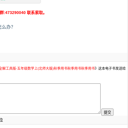
73290040 联系索取。
怎么办？
材全解工具版-五年级数学上(北师大版)秋季用书秋季用书秋季用书
》这本电子书发送给
位