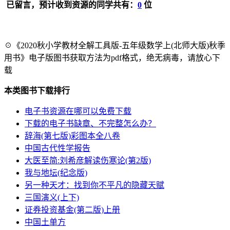
已留言，预计收到资源的同学共有：
0
位
☉《2020秋小学教材全解工具版-五年级数学上(北师大版)秋季
用书》电子版图书获取方法为pdf格式，绝无病毒，请放心下
载
本类图书下载排行
电子书资源在哪可以免费下载
下载的电子书缺章、不完整怎么办？
辞海(第七版)彩图本全八卷
中国古代性学报告
大医至简:刘希彦解读伤寒论(第2版)
我与地坛(纪念版)
另一种天才：找到你不平凡的隐藏天赋
三国演义(上下)
证券投资基金(第二版)上册
中国土单方