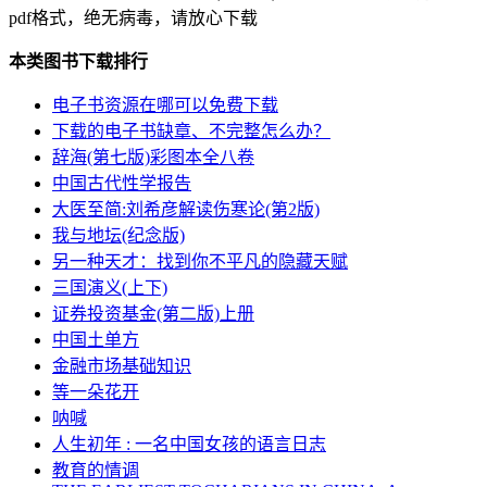
pdf格式，绝无病毒，请放心下载
本类图书下载排行
电子书资源在哪可以免费下载
下载的电子书缺章、不完整怎么办？
辞海(第七版)彩图本全八卷
中国古代性学报告
大医至简:刘希彦解读伤寒论(第2版)
我与地坛(纪念版)
另一种天才：找到你不平凡的隐藏天赋
三国演义(上下)
证券投资基金(第二版)上册
中国土单方
金融市场基础知识
等一朵花开
呐喊
人生初年 : 一名中国女孩的语言日志
教育的情调