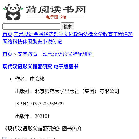
搜索
首页
艺术设计
金融经济
哲学文化
政治法律
文学教育
工程建筑
网络科技
休闲励志
小说传记
首页
>
文学教育
-
现代汉语形义错配研究
现代汉语形义错配研究 电子版图书
作者：庄会彬
出版社：北京师范大学出版社（集团）有限公司
ISBN：9787303266999
出版年：202101
《现代汉语形义错配研究》图书简介