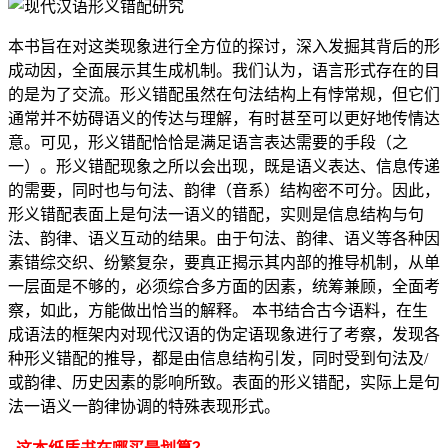
本书旨在对这类现象进行全方位的探讨，深入发掘其背后的形
成动因，全面展示其生成机制。我们认为，语言形式存在的目
的是为了交流。形义错配虽然在句法结构上有悖常规，但它们
通常并不妨碍语义的传达与理解，有时甚至可以更好地传情达
意。可见，形义错配恰恰是满足语言表达需要的手段（之
一）。形义错配现象之所以会出现，既是语义表达、信息传递
的需要，同时也与句法、韵律（音系）结构密不可分。因此，
形义错配表面上是句法一语义的错配，实则是信息结构与句
法、韵律、语义互动的结果。由于句法、韵律、语义等各种因
素错综交织、纷繁复杂，要真正揭示其内部的推导机制，从单
一层面是不够的，必须综合多方面的因素，统筹兼顾，全面考
察，如此，方能做出恰当的解释。 本书结合古今语料，在生
成语法的框架内对现代汉语的伪定语现象进行了考察，发现各
种形义错配的推导，都是由信息结构引发，同时受到句法及/
或韵律、历史因素的影响所致。表面的形义错配，实际上是句
法一语义一韵律协调的特殊表现形式。