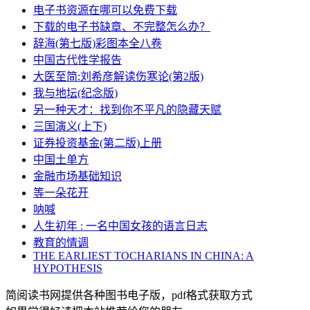
电子书资源在哪可以免费下载
下载的电子书缺章、不完整怎么办？
辞海(第七版)彩图本全八卷
中国古代性学报告
大医至简:刘希彦解读伤寒论(第2版)
我与地坛(纪念版)
另一种天才：找到你不平凡的隐藏天赋
三国演义(上下)
证券投资基金(第二版)上册
中国土单方
金融市场基础知识
等一朵花开
呐喊
人生初年 : 一名中国女孩的语言日志
教育的情调
THE EARLIEST TOCHARIANS IN CHINA: A
HYPOTHESIS
简阅读书网提供各种图书电子版，pdf格式获取方式