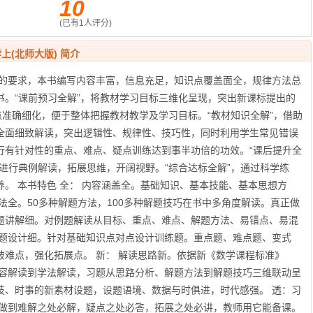
10
(已有
1
人评分)
上(北师大版) 简介
》的要求，本书编写内容丰富，信息充足，知识点覆盖面全，规律方法总
书。“课前预习全解”，将教材学习目标三维化呈现，突出新课标提出的
难点准确细化，便于整体把握教材教学及学习目标。“教材知识全解”，借助
全面细致解读，突出逻辑性、规律性、技巧性，同时利用学生常见错误
行有针对性的重点、难点、疑点训练达到事半功倍的功效。“课后提升全
进行典例解读，拓展思维，开阔视野。“综合达标全解”，通过科学练
。 本书特色 全： 内容涵盖全。基础知识、基本技能、基本思想方
法全。50多种解题方法，100多种解题技巧在书中多角度解读。真正做
例题讲解细。对例题解读从目标、重点、难点、解题方法、易错点、易混
习题设计细。针对基础知识点对点设计训练题。重点题、难点题、变式
难点，强化拓展点。 新： 解读思路新。依据新《数学课程标准》
内容解读到学法解读，习题从思路分析、解题方法到解题技巧三维联动呈
科技、时事的新素材设题，设题语境、数据与时俱进，时代感强。 透：习
，做到难解之处必解，疑点之处必答，拓展之处必讲，教师用它能备课。