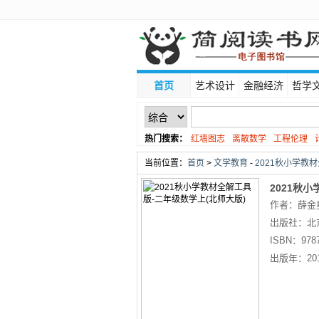
首页
艺术设计
金融经济
哲学
热门搜索：
红墙图志
离散数学
工程伦理
线性代数
当前位置：
首页
>
文学教育
-
2021秋小学教材
2021秋
作者：薛金
学上(北师
出版社：
北
限公司
ISBN：
978
出版年：
20