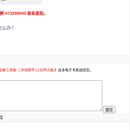
73290040 联系索取。
怎么办？
材全解工具版-二年级数学上(北师大版)
》这本电子书发送给您。
位