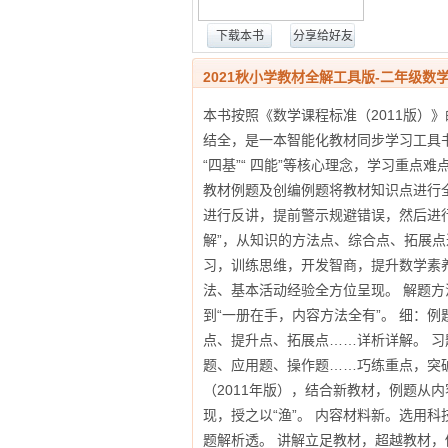
下载本书
分享给好友
2021秋小学教材全解工具版-二年级数学
本书按照《数学课程标准（2011版）
结全，是一本智能化教材同步学习工具
“四基”“ 四能”等核心理念，学习重点
教材例题及创编例题将教材知识点进行
进行反讲，提前警示规避错误，然后进
解”，从知识的方法点、综合点、拓展点
习，训练思维，开发智商，提升数学素养
法、基本活动经验全方位呈现。 解题方
到“一册在手，内容方法全有”。 细：
点、提升点、拓展点……详析详解。 
题、应用题、操作题……巧练重点，突破
（2011年版），结合新教材，例题从
现，授之以“渔”。 内容材料新。选用
题解析透。 讲解立足教材，超越教材