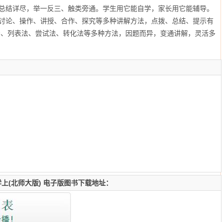
纳总结详尽，举一反三、触类旁通。学生用它能自学，家长用它能辅导。
、讨论、操作、讲授、合作、探究等多种讲解方法，点拨、总结、提示有
法、列表法、尝试法、转化法等多种方法，因题而异，变通讲解，灵活多
学上(北师大版) 电子版图书下载地址：