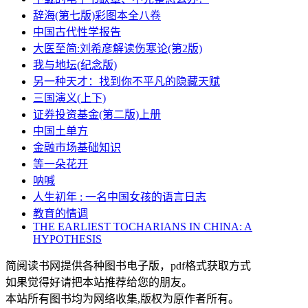
辞海(第七版)彩图本全八卷
中国古代性学报告
大医至简:刘希彦解读伤寒论(第2版)
我与地坛(纪念版)
另一种天才：找到你不平凡的隐藏天赋
三国演义(上下)
证券投资基金(第二版)上册
中国土单方
金融市场基础知识
等一朵花开
呐喊
人生初年 : 一名中国女孩的语言日志
教育的情调
THE EARLIEST TOCHARIANS IN CHINA: A
HYPOTHESIS
简阅读书网提供各种图书电子版，pdf格式获取方式
如果觉得好请把本站推荐给您的朋友。
本站所有图书均为网络收集,版权为原作者所有。