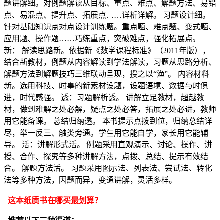
题讲解细。对例题解读从目标、重点、难点、解题方法、易错
点、易混点、提升点、拓展点……详析详解。 习题设计细。
针对基础知识点对点设计训练题。重点题、难点题、变式题、
应用题、操作题……巧练重点，突破难点，强化拓展点。
新： 解读思路新。依据新《数学课程标准》（2011年版），
结合新教材，例题从内容解读到学法解读，习题从思路分析、
解题方法到解题技巧三维联动呈现，授之以“渔”。 内容材料
新。选用科技、时事的新素材设题，设题语境、数据与时俱
进，时代感强。 透：习题解析透。 讲解立足教材，超越教
材，做到难解之处必解，疑点之处必答，拓展之处必讲，教师
用它能备课。 总结归纳透。 本书提示点拨到位，归纳总结详
尽，举一反三、触类旁通。学生用它能自学，家长用它能辅
导。 活：讲解形式活。 例题采用直观演示、讨论、操作、讲
授、合作、探究等多种讲解方法，点拨、总结、提示有效结
合。 解题方法活。 习题采用图示法、列表法、尝试法、转化
法等多种方法，因题而异，变通讲解，灵活多样。
这本纸质书在哪买最划算？