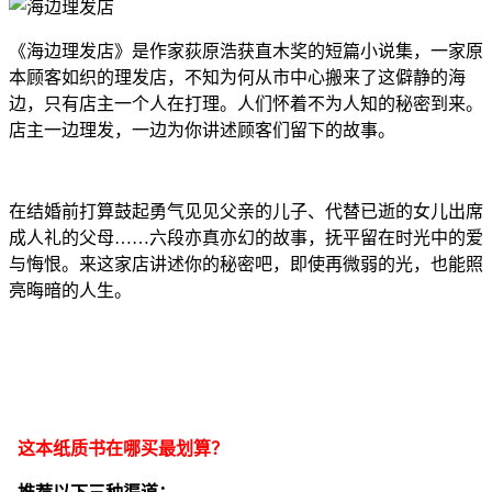
《海边理发店》是作家荻原浩获直木奖的短篇小说集，一家原
本顾客如织的理发店，不知为何从市中心搬来了这僻静的海
边，只有店主一个人在打理。人们怀着不为人知的秘密到来。
店主一边理发，一边为你讲述顾客们留下的故事。
在结婚前打算鼓起勇气见见父亲的儿子、代替已逝的女儿出席
成人礼的父母……六段亦真亦幻的故事，抚平留在时光中的爱
与悔恨。来这家店讲述你的秘密吧，即使再微弱的光，也能照
亮晦暗的人生。
这本纸质书在哪买最划算？