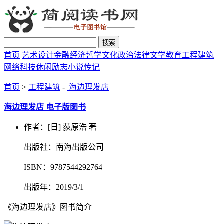
搜索
首页
艺术设计
金融经济
哲学文化
政治法律
文学教育
工程建筑
网络科技
休闲励志
小说传记
首页
>
工程建筑
-
海边理发店
海边理发店 电子版图书
作者：[日] 荻原浩 著
出版社：南海出版公司
ISBN：9787544292764
出版年：2019/3/1
《海边理发店》图书简介