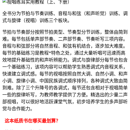
全书分为节拍与节奏训练、音程与和弦（和声听觉）训练、调
式与旋律（视唱）训练三个板块。
节拍与节奏部分按照节拍类型、节奏型分节训练，整体由简到
难。每节包括单声部节奏、二声部节奏、节奏听写三项内容。
音程与和弦部分将自然音程、和弦有机结合，逐步加大难度。
每节的基础练习是教程*特色之处，通过大量听唱可迅速而高
效地提升基础性的和声听辨能力。调式与旋律部分每节也包含
一个基础练习，该项内容可以帮助学生熟悉调式内音程关系，
快速建立调式感。每节的视唱按照自然大调、自然小调、和声
小调、旋律小调、中国民族调式顺序排列，各种调式大致由简
到难。除了三个升降号的各调式，每节还包含相对于视唱简单
一些的旋律听写，为教师教学提供了方便。精选出的少量二声
部视唱，可以很好地活跃课堂气氛，初步培养学生的多声部听
觉与合作能力。
这本纸质书在哪买最划算？