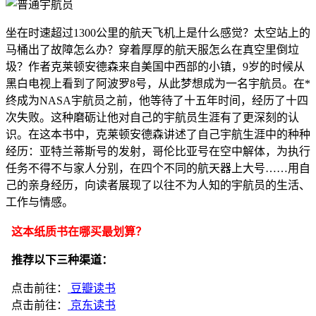
坐在时速超过1300公里的航天飞机上是什么感觉？太空站上的
马桶出了故障怎么办？穿着厚厚的航天服怎么在真空里倒垃
圾？作者克莱顿安德森来自美国中西部的小镇，9岁的时候从
黑白电视上看到了阿波罗8号，从此梦想成为一名宇航员。在*
终成为NASA宇航员之前，他等待了十五年时间，经历了十四
次失败。这种磨砺让他对自己的宇航员生涯有了更深刻的认
识。在这本书中，克莱顿安德森讲述了自己宇航生涯中的种种
经历：亚特兰蒂斯号的发射，哥伦比亚号在空中解体，为执行
任务不得不与家人分别，在四个不同的航天器上大号……用自
己的亲身经历，向读者展现了以往不为人知的宇航员的生活、
工作与情感。
这本纸质书在哪买最划算？
推荐以下三种渠道：
点击前往：
豆瓣读书
点击前往：
京东读书