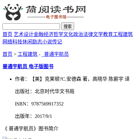
搜索
首页
艺术设计
金融经济
哲学文化
政治法律
文学教育
工程建筑
网络科技
休闲励志
小说传记
首页
>
工程建筑
-
普通宇航员
普通宇航员 电子版图书
作者：【美】克莱顿?C.安德森 著，高晓华 陈薪宇 译
出版社：北京时代华文书局
ISBN：9787569917352
出版年：2017/9/1
《 普通宇航员》图书简介