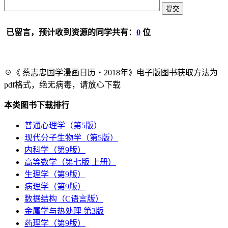
已留言，预计收到资源的同学共有：
0
位
☉《 蔡志忠国学漫画日历・2018年》电子版图书获取方法为
pdf格式，绝无病毒，请放心下载
本类图书下载排行
普通心理学（第5版）
现代分子生物学（第5版）
内科学（第9版）
高等数学（第七版 上册）
生理学（第9版）
病理学（第9版）
数据结构（C语言版）
金属学与热处理 第3版
药理学（第9版）