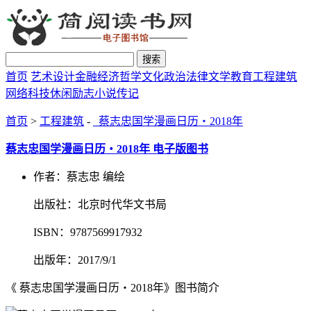
搜索
首页
艺术设计
金融经济
哲学文化
政治法律
文学教育
工程建筑
网络科技
休闲励志
小说传记
首页
>
工程建筑
-
蔡志忠国学漫画日历・2018年
蔡志忠国学漫画日历・2018年 电子版图书
作者：蔡志忠 编绘
出版社：北京时代华文书局
ISBN：9787569917932
出版年：2017/9/1
《 蔡志忠国学漫画日历・2018年》图书简介