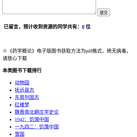
已留言，预计收到资源的同学共有：
0
位
☉《药学概论》电子版图书获取方法为pdf格式，绝无病毒，
请放心下载
本类图书下载排行
动物园
抚远县志
东周列国志
红楼梦
魏晋南北朝庄学史论
1942：饥饿中国
一九四二：饥饿中国
雪国