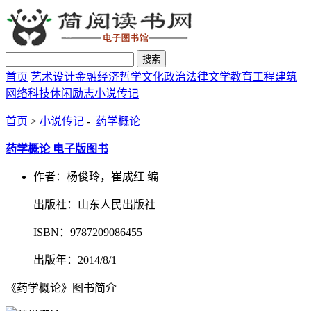
搜索
首页
艺术设计
金融经济
哲学文化
政治法律
文学教育
工程建筑
网络科技
休闲励志
小说传记
首页
>
小说传记
-
药学概论
药学概论 电子版图书
作者：杨俊玲，崔成红 编
出版社：山东人民出版社
ISBN：9787209086455
出版年：2014/8/1
《药学概论》图书简介