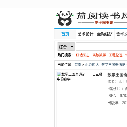
首页
艺术设计
金融经济
哲学
热门搜索：
红墙图志
离散数学
工程伦理
线性代数
当前位置：
首页
>
小说传记
-
数学王国奇遇记・
数学王国
作者：纸上
出版社：
山
ISBN：
978
出版年：
20