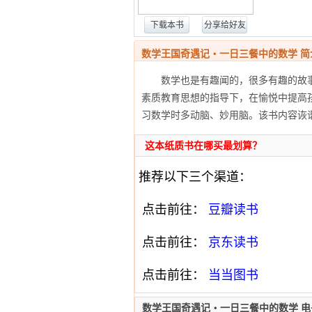
下载本书
分享给好友
数学王国奇遇记・一日三餐中的数学 简
数学也是有趣闻的，很多有趣的故事
素质教育思想的指导下，在愉悦中提高
习数学时多动脑、妙用脑。该书内容诙
这本纸质书在哪买最划算？
推荐以下三个渠道：
点击前往：
豆瓣读书
点击前往：
京东读书
点击前往：
当当图书
数学王国奇遇记・一日三餐中的数学 