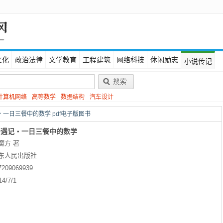
文化
政治法律
文学教育
工程建筑
网络科技
休闲励志
小说传记
计算机网络
高等数学
数据结构
汽车设计
一日三餐中的数学 pdf电子版图书
奇遇记・一日三餐中的数学
魔方 著
东人民出版社
7209069939
14/7/1