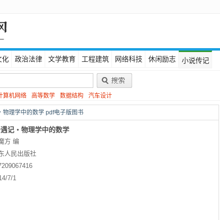
文化
政治法律
文学教育
工程建筑
网络科技
休闲励志
小说传记
计算机网络
高等数学
数据结构
汽车设计
物理学中的数学 pdf电子版图书
奇遇记・物理学中的数学
魔方 编
东人民出版社
7209067416
14/7/1