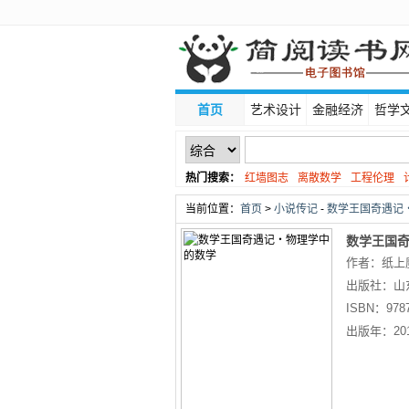
首页
艺术设计
金融经济
哲学
热门搜索：
红墙图志
离散数学
工程伦理
线性代数
当前位置：
首页
>
小说传记
-
数学王国奇遇记・
数学王国
作者：纸上
出版社：
山
ISBN：
978
出版年：
20