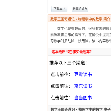
下载本书
分享给好友
数学王国奇遇记・物理学中的数学 简介
数学也是有趣闻的，很多有趣的故事
素质教育思想的指导下，在愉悦中提高
习数学时多动脑、妙用脑。该书内容诙
这本纸质书在哪买最划算？
推荐以下三个渠道：
点击前往：
豆瓣读书
点击前往：
京东读书
点击前往：
当当图书
数学王国奇遇记・物理学中的数学 电