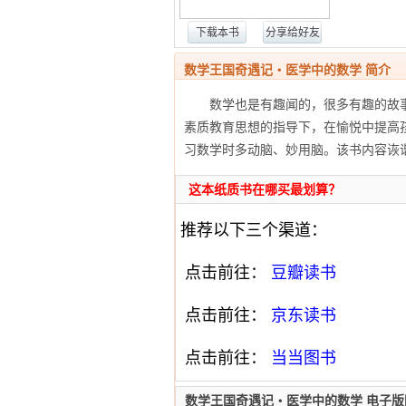
下载本书
分享给好友
数学王国奇遇记・医学中的数学 简介
数学也是有趣闻的，很多有趣的故事
素质教育思想的指导下，在愉悦中提高
习数学时多动脑、妙用脑。该书内容诙
这本纸质书在哪买最划算？
推荐以下三个渠道：
点击前往：
豆瓣读书
点击前往：
京东读书
点击前往：
当当图书
数学王国奇遇记・医学中的数学 电子