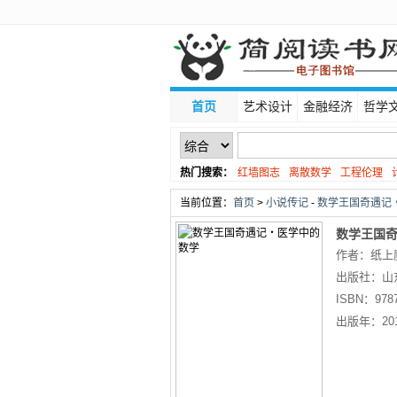
首页
艺术设计
金融经济
哲学
热门搜索：
红墙图志
离散数学
工程伦理
线性代数
当前位置：
首页
>
小说传记
-
数学王国奇遇记・
数学王国
作者：纸上
出版社：
山
ISBN：
978
出版年：
20