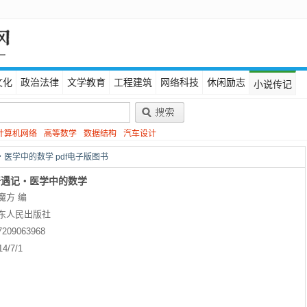
文化
政治法律
文学教育
工程建筑
网络科技
休闲励志
小说传记
计算机网络
高等数学
数据结构
汽车设计
医学中的数学 pdf电子版图书
奇遇记・医学中的数学
魔方 编
东人民出版社
7209063968
14/7/1