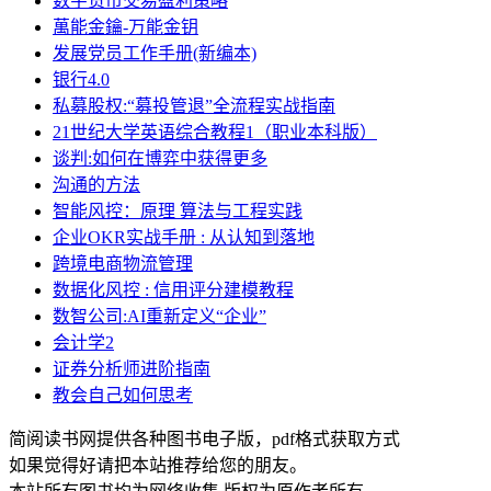
数字货币交易盈利策略
萬能金鑰-万能金钥
发展党员工作手册(新编本)
银行4.0
私募股权:“募投管退”全流程实战指南
21世纪大学英语综合教程1（职业本科版）
谈判:如何在博弈中获得更多
沟通的方法
智能风控：原理 算法与工程实践
企业OKR实战手册 : 从认知到落地
跨境电商物流管理
数据化风控 : 信用评分建模教程
数智公司:AI重新定义“企业”
会计学2
证券分析师进阶指南
教会自己如何思考
简阅读书网提供各种图书电子版，pdf格式获取方式
如果觉得好请把本站推荐给您的朋友。