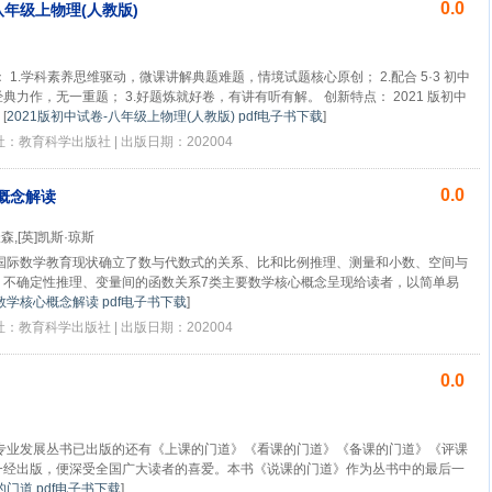
0.0
八年级上物理(人教版)
 1.学科素养思维驱动，微课讲解典题难题，情境试题核心原创； 2.配合 5·3 初中
力作，无一重题； 3.好题炼就好卷，有讲有听有解。 创新特点： 2021 版初中
[
2021版初中试卷-八年级上物理(人教版) pdf电子书下载
]
版社：教育科学出版社 | 出版日期：202004
0.0
概念解读
沃森,[英]凯斯·琼斯
国际数学教育现状确立了数与代数式的关系、比和比例推理、测量和小数、空间与
、不确定性推理、变量间的函数关系7类主要数学核心概念呈现给读者，以简单易
学核心概念解读 pdf电子书下载
]
版社：教育科学出版社 | 出版日期：202004
0.0
专业发展丛书已出版的还有《上课的门道》《看课的门道》《备课的门道》《评课
一经出版，便深受全国广大读者的喜爱。本书《说课的门道》作为丛书中的最后一
门道 pdf电子书下载
]