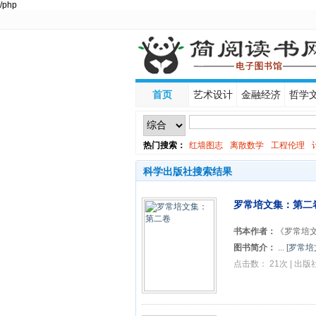
/php
首页
艺术设计
金融经济
哲学
热门搜索：
红墙图志
离散数学
工程伦理
线性代数
科学出版社搜索结果
罗常培文集：第二
书本作者：
《罗常培
图书简介：
...
[
罗常培
点击数： 21次 | 出版