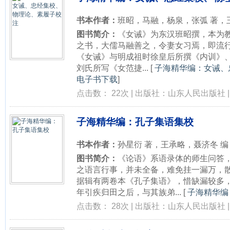
书本作者：
班昭，马融，杨泉，张弧 著，
图书简介：
《女诫》为东汉班昭撰，本为
之书，大儒马融善之，令妻女习焉，即流
《女诫》与明成祖时徐皇后所撰《内训》
刘氏所写《女范捷...
[
子海精华编：女诫、忠
电子书下载
]
点击数： 22次 | 出版社：山东人民出版社 | 
子海精华编：孔子集语集校
书本作者：
孙星衍 著，王承略，聂济冬 编
图书简介：
《论语》系语录体的师生问答
之语言行事，并未全备，难免挂一漏万，
据辑有两卷本《孔子集语》，惜缺漏较多
年引疾归田之后，与其族弟...
[
子海精华编：
点击数： 28次 | 出版社：山东人民出版社 | 