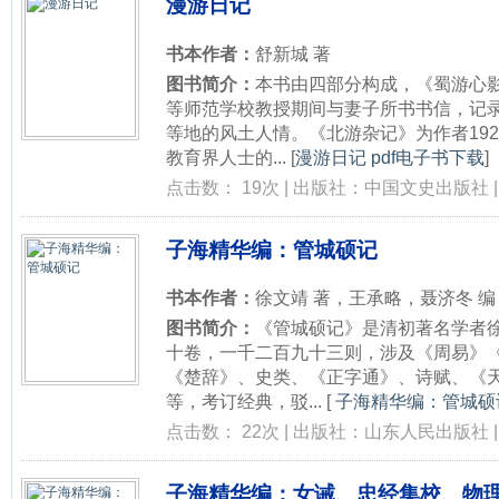
漫游日记
书本作者：
舒新城 著
图书简介：
本书由四部分构成，《蜀游心影》
等师范学校教授期间与妻子所书书信，记
等地的风土人情。《北游杂记》为作者192
教育界人士的...
[
漫游日记 pdf电子书下载
]
点击数： 19次 | 出版社：中国文史出版社 | 
子海精华编：管城硕记
书本作者：
徐文靖 著，王承略，聂济冬 编
图书简介：
《管城硕记》是清初著名学者
十卷，一千二百九十三则，涉及《周易》
《楚辞》、史类、《正字通》、诗赋、《
等，考订经典，驳...
[
子海精华编：管城硕记
点击数： 22次 | 出版社：山东人民出版社 | 
子海精华编：女诫、忠经集校、物