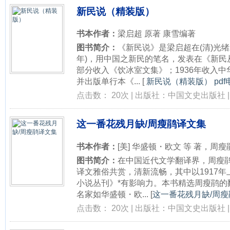
新民说（精装版）
书本作者：
梁启超 原著 康雪编著
图书简介：
《新民说》是梁启超在(清)光绪二
年)，用中国之新民的笔名，发表在《新民从
部分收入《饮冰室文集》；1936年收入
并出版单行本《...
[
新民说（精装版） pd
点击数： 20次 | 出版社：中国文史出版社 | 
这一番花残月缺/周瘦鹃译文集
书本作者：
[美] 华盛顿・欧文 等 著，周瘦
图书简介：
在中国近代文学翻译界，周瘦
译文雅俗共赏，清新流畅，其中以1917
小说丛刊》*有影响力。本书精选周瘦鹃的
名家如华盛顿・欧...
[
这一番花残月缺/周瘦
点击数： 20次 | 出版社：中国文史出版社 | 