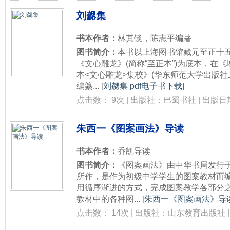
刘勰集
书本作者：
林其锬，陈志平编著
图书简介：
本书以上海图书馆藏元至正十五
《文心雕龙》(简称“至正本”)为底本，在
本<文心雕龙>集校》(华东师范大学出版
编纂...
[
刘勰集 pdf电子书下载
]
点击数： 9次 | 出版社：巴蜀书社 | 出版日期：
朱西一《图案画法》导读
书本作者：
乔凯导读
图书简介：
《图案画法》由中华书局发行于民
所作，是作为初级中学学生的图案教材而
用循序渐进的方式，完成图案教学各部分
教材中的各种图...
[
朱西一《图案画法》导读
点击数： 14次 | 出版社：山东教育出版社 | 