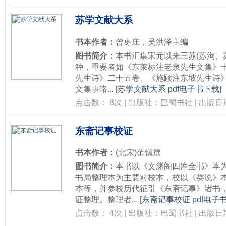
苏学文献大系
书本作者：
曾枣庄，吴洪泽主编
图书简介：
本书汇集宋元以来三苏(苏洵、
种，重要者如《东莱标注老泉先生文集》
先生诗》二十五卷、《施顾注东坡先生诗
文集事略...
[
苏学文献大系 pdf电子书下载
]
点击数： 8次 | 出版社：巴蜀书社 | 出版日期：
东斋记事校证
书本作者：
(北宋)范镇撰
图书简介：
本书以《文渊阁四库全书》本
书局整理本为主要对校本，校以《类说》
本等，并参校历代征引《东斋记事》诸书
证整理。整理者...
[
东斋记事校证 pdf电子
点击数： 4次 | 出版社：巴蜀书社 | 出版日期：