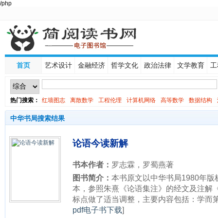
/php
首页
艺术设计
金融经济
哲学文化
政治法律
文学教育
工
热门搜索：
红墙图志
离散数学
工程伦理
计算机网络
高等数学
数据结构
线性代数
中华书局搜索结果
论语今读新解
书本作者：
罗志霖，罗蜀燕著
图书简介：
本书原文以中华书局1980年
本，参照朱熹《论语集注》的经文及注解
标点做了适当调整，主要内容包括：学而第一
pdf电子书下载
]