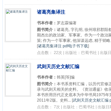
诸葛亮集译注
书本作者：
罗志霖编著
图书简介：
诸葛亮, 字孔明, 徐州琅邪郡阳都
期杰出的政治家、军事家。作为一个政治家
策; 作为一个军事家, 他深谋远虑, 精于韬略
[
诸葛亮集译注 pdf电子书下载
]
点击数： 22次 | 出版社：巴蜀书社 | 出版日期
武则天历史文献汇编
书本作者：
韩英[等]编
图书简介：
本书系资料汇编，以历代官修
录与武则天相关的史料。《资治通鉴》收
本书所用历代正史底本为中华书局1975
2011年2版。史料...
[
武则天历史文献汇编 p
点击数： 7次 | 出版社：巴蜀书社 | 出版日期：